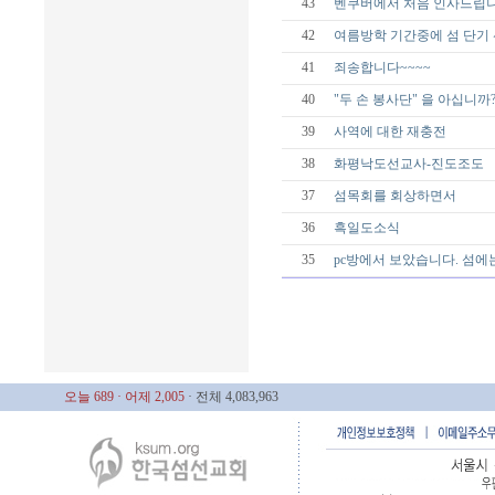
43
벤쿠버에서 처음 인사드립
42
여름방학 기간중에 섬 단기
41
죄송합니다~~~~
40
"두 손 봉사단" 을 아십니까
39
사역에 대한 재충전
38
화평낙도선교사-진도조도
37
섬목회를 회상하면서
36
흑일도소식
35
pc방에서 보았습니다. 섬에
오늘 689
· 어제 2,005
· 전체 4,083,963