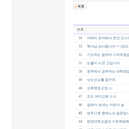
번호
54
이태리 로마에서 문안 인사
53
목사님 감사합니다 ^^ (장도 전
52
기도하는 일부터 시작하겠습
51
눈물이 시큰 고입니다.
50
청주에서 공부하는 대학생
49
낙도선교를 꿈꾸며..
48
교회명칭교정
(1)
47
조도 여미교회 소식
46
섬에서 보내는 어린이 날
45
방주12호 항해노선 질문입
44
한양대학교법대 기독학생