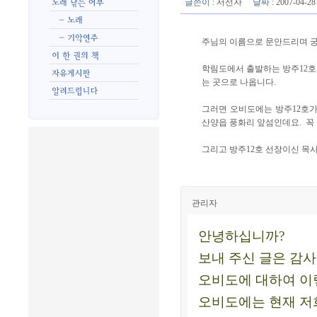
글쓴이
:
서선자
날짜
: 2007-04-
주님의 이름으로 문안드리며 궁
학림도에서 출발하는 방주12호
는 곳으로 나옵니다.
그러면 오비도에는 방주12호가
산양읍 풍화리 앞섬인데요. 꼭
그리고 방주12호 선장이신 목
관리자
안녕하십니까?
보내 주신 글은 감사
오비도에 대하여 이
오비도에는 현재 저