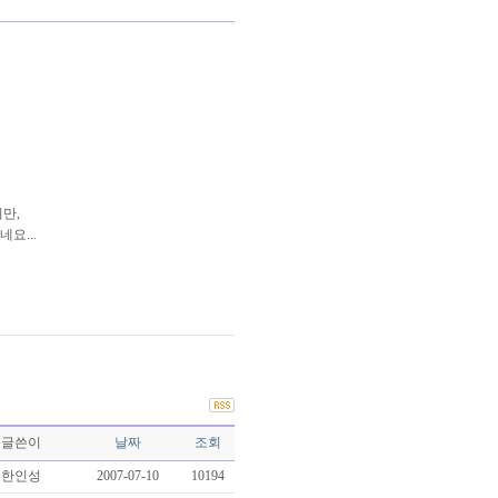
만,
요...
글쓴이
날짜
조회
한인성
2007-07-10
10194