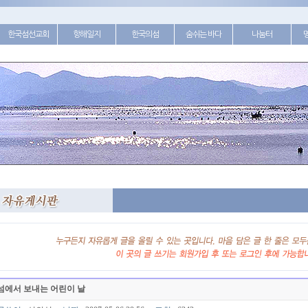
한국섬선교회
항해일지
한국의섬
숨쉬는 바다
나눔터
섬에서 보내는 어린이 날