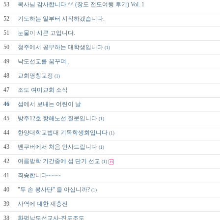
53
목사님 감사합니다 ^^ (장도 전도여행 후기) Vol. 1
52
기도하는 일부터 시작하겠습니다.
51
눈물이 시큰 고입니다.
50
청주에서 공부하는 대학생입니다
(1)
49
낙도선교를 꿈꾸며..
48
교회명칭교정
(1)
47
조도 여미교회 소식
46
섬에서 보내는 어린이 날
45
방주12호 항해노선 질문입니다
(1)
44
한양대학교법대 기독학생회입니다
(1)
43
벤쿠버에서 처음 인사드립니다
(1)
42
여름방학 기간중에 섬 단기 선교
(1)
41
죄송합니다~~~~
40
"두 손 봉사단" 을 아십니까?
(1)
39
사역에 대한 재충전
38
화평낙도선교사-진도조도