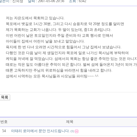
글쓴이
:
신의성
날짜
: 2007-05-06 20:56
조회
: 6342
저는 자은도에서 목회하고 있습니다.
목포에서 뱃길로 1시간 30분, 그리고 다시 승용차로 약 20분 정도를 달리면
제가 목회하는 교회가 나옵니다. 두 딸이 있는데, 중1과 초4입니다.
이번 어린이 날은 토요일인지라 주일 준비와 타 교회 행사로 인해서
아이들이 집에서 어린이 날을 보내고 말았습니다.
육지에 한 번 다녀 오려면 시간적으로 힘들어서 그냥 집에서 보냈습니다.
다행인 것은 다음 날이 제 생일인지라 목포에 일로 나가신 목사님께 부탁하여
케익을 저녁에 잘 먹었습니다. 섬에서의 목회는 항상 좋은 추억만 있는 것은 아니지
때로는 작은 일도 아름다운 추억이 되곤 합니다. 벌써 섬에 들어온지 3년이 되어 가네
때론 고독하지만 주님의 위로하심을 바라면서 힘을 내려고 합니다.
섬에서 사역하는 모든 목사님들과 사모님들 파이팅~~~ ^^
번호
제목
54
이태리 로마에서 문안 인사드립니다.
(1)