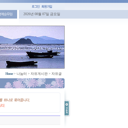
2026년 08월 07일 금요일
명예승무원
Home
>
나눔터
>
자유게시판
>
자유글