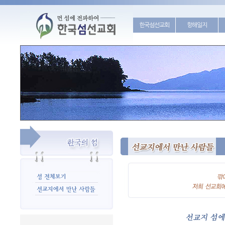
한국섬선교회
항해일지