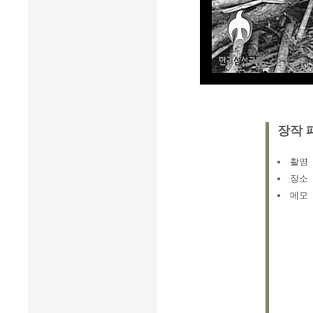
장작 
촬영
장소
메모