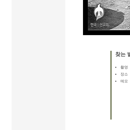
찾는 
촬영
장소
메모