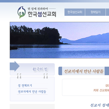
한국섬선교회
항해일지