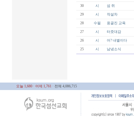
30
시
섬 쥐
29
시
작설차
28
수필
옹골진 교육
27
시
터줏대감
26
시
어? 내별이다
25
시
남녘소식
오늘 1,680
· 어제 1,761
· 전체 4,086,715