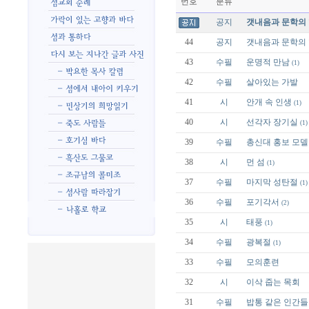
번호
분류
공지
갯내음과 문학의 
44
공지
갯내음과 문학의 
43
수필
운명적 만남
(1)
42
수필
살아있는 가발
41
시
안개 속 인생
(1)
40
시
선각자 장기실
(1)
39
수필
총신대 홍보 모델
38
시
먼 섬
(1)
37
수필
마지막 성탄절
(1)
36
수필
포기각서
(2)
35
시
태풍
(1)
34
수필
광복절
(1)
33
수필
모의훈련
32
시
이삭 줍는 목회
31
수필
밥통 같은 인간들