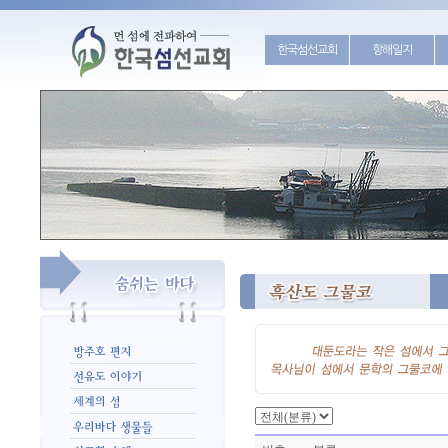
한국섬선교회
항해일지