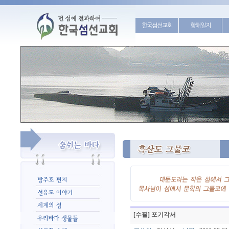
한국섬선교회
항해일지
[수필] 포기각서