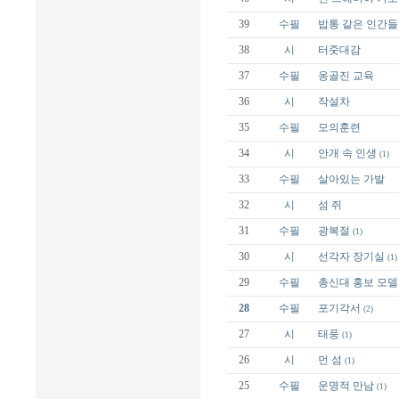
39
수필
밥통 같은 인간들
38
시
터줏대감
37
수필
옹골진 교육
36
시
작설차
35
수필
모의훈련
34
시
안개 속 인생
(1)
33
수필
살아있는 가발
32
시
섬 쥐
31
수필
광복절
(1)
30
시
선각자 장기실
(1)
29
수필
총신대 홍보 모델
28
수필
포기각서
(2)
27
시
태풍
(1)
26
시
먼 섬
(1)
25
수필
운명적 만남
(1)