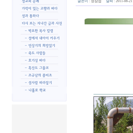
글쓴이
:
정삼섭
날짜
: 2011-08-