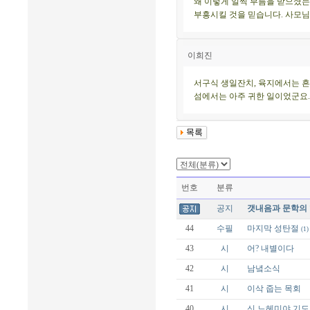
왜 이렇게 일찍 부름을 받으셨는
부흥시킬 것을 믿습니다. 사모님
이희진
서구식 생일잔치, 육지에서는 
섬에서는 아주 귀한 일이었군요
번호
분류
공지
갯내음과 문학의 
44
수필
마지막 성탄절
(1)
43
시
어? 내별이다
42
시
남녘소식
41
시
이삭 줍는 목회
40
시
신 느헤미야 기도