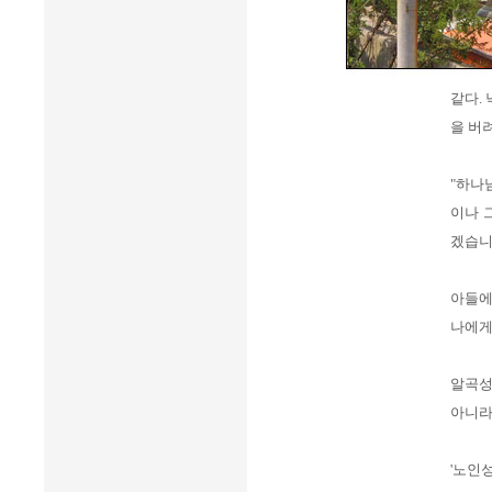
같다.
을 버
"하나
이나 
겠습니
아들에
나에게
알곡성
아니라
'노인