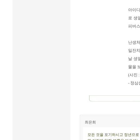
아이디
로 생
피버스
난생처
일잔치
날 생
물을 
(사진 
- 정삼
최은희
모든 것을 포기하시고 정년으로