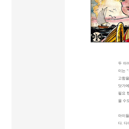
두 아
이는 
고함을
닷가에
필요 
을 수
아이들
다. 