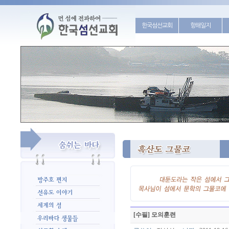
한국섬선교회
항해일지
[수필] 모의훈련