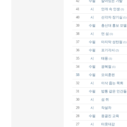
42
수필
살아있는 가발
41
시
안개 속 인생
(1)
40
시
선각자 장기실
(1)
39
수필
총신대 홍보 모델
38
시
먼 섬
(1)
37
수필
마지막 성탄절
(1)
36
수필
포기각서
(2)
35
시
태풍
(1)
34
수필
광복절
(1)
33
수필
모의훈련
32
시
이삭 줍는 목회
31
수필
밥통 같은 인간들
30
시
섬 쥐
29
시
작설차
28
수필
옹골진 교육
27
시
터줏대감