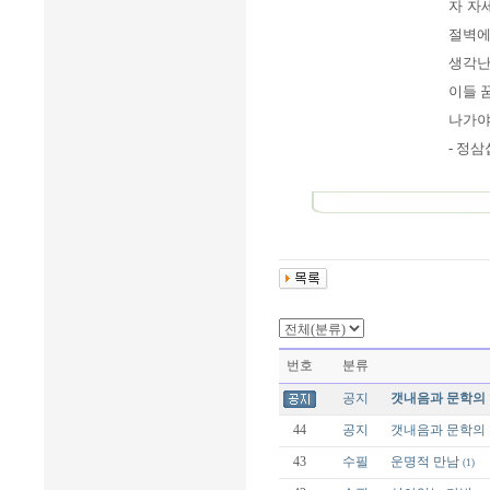
자 자
절벽에
생각난
이들 
나가야
- 정삼
번호
분류
공지
갯내음과 문학의 
44
공지
갯내음과 문학의 
43
수필
운명적 만남
(1)