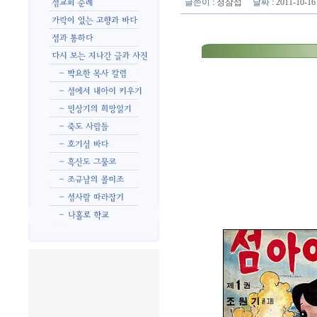
글쓴이
:
정삼섭
날짜
: 2011-10-