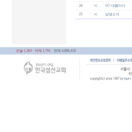
26
시
어? 내별이다
25
시
남녘소식
오늘 1,383
· 어제 1,761
· 전체 4,086,418