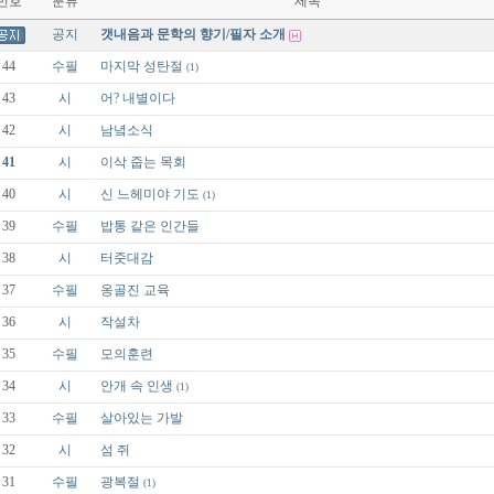
번호
분류
제목
공지
갯내음과 문학의 향기/필자 소개
44
수필
마지막 성탄절
(1)
43
시
어? 내별이다
42
시
남녘소식
41
시
이삭 줍는 목회
40
시
신 느헤미야 기도
(1)
39
수필
밥통 같은 인간들
38
시
터줏대감
37
수필
옹골진 교육
36
시
작설차
35
수필
모의훈련
34
시
안개 속 인생
(1)
33
수필
살아있는 가발
32
시
섬 쥐
31
수필
광복절
(1)