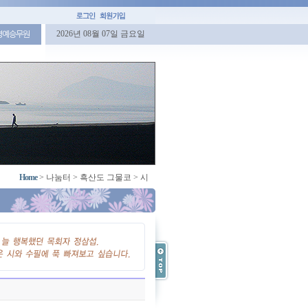
2026년 08월 07일 금요일
명예승무원
Home
>
나눔터
>
흑산도 그물코
>
시