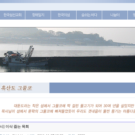
한국섬선교회
항해일지
한국의섬
숨쉬는 바다
나눔터
[시] 이삭 줍는 목회