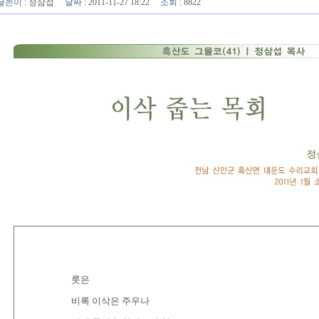
글쓴이
:
정삼섭
날짜
: 2011-11-27 18:22
조회
: 8822
룻은
비록 이삭은 주우나