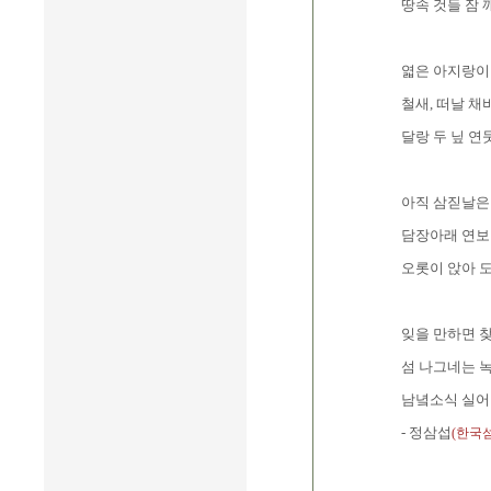
땅속 것들 잠 
엷은 아지랑이
철새, 떠날 
달랑 두 닢 연
아직 삼짇날은
담장아래 연보
오롯이 앉아 
잊을 만하면 
섬 나그네는 
남녘소식 실어
- 정삼섭
(한국