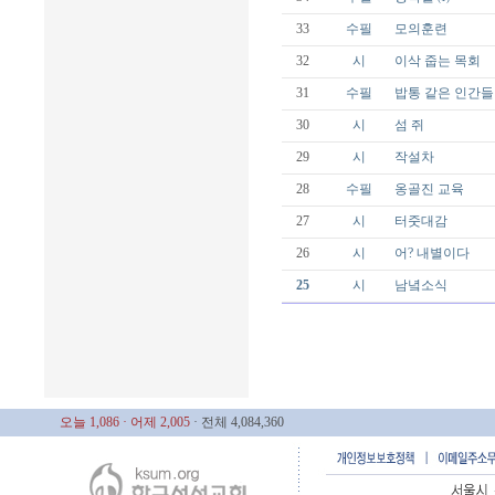
33
수필
모의훈련
32
시
이삭 줍는 목회
31
수필
밥통 같은 인간들
30
시
섬 쥐
29
시
작설차
28
수필
옹골진 교육
27
시
터줏대감
26
시
어? 내별이다
25
시
남녘소식
오늘 1,086
· 어제 2,005
· 전체 4,084,360