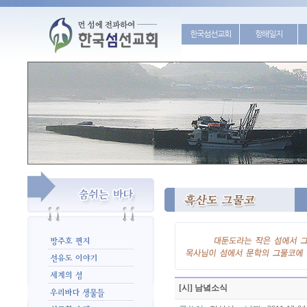
한국섬선교회
항해일지
[시] 남녘소식