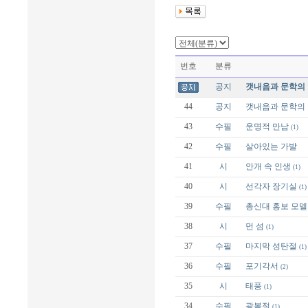
번호
분류
공지
갯내음과 문학의 
44
공지
갯내음과 문학의 
43
수필
운명적 만남
(1)
42
수필
살아있는 가발
41
시
안개 속 인생
(1)
40
시
선각자 장기실
(1)
39
수필
총신대 홍보 모델
38
시
먼 섬
(1)
37
수필
마지막 성탄절
(1)
36
수필
포기각서
(2)
35
시
태풍
(1)
34
수필
광복절
(1)