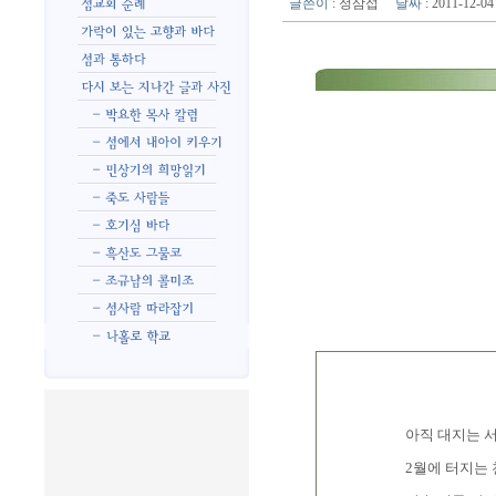
글쓴이
:
정삼섭
날짜
: 2011-12-
아직 대지는 
2월에 터지는