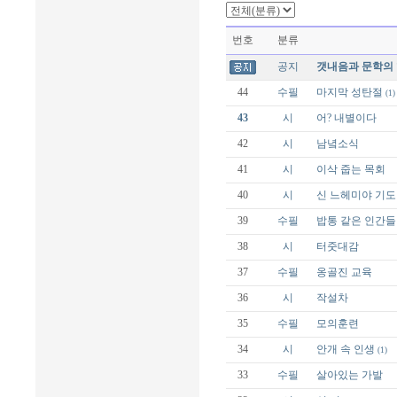
번호
분류
공지
갯내음과 문학의 
44
수필
마지막 성탄절
(1)
43
시
어? 내별이다
42
시
남녘소식
41
시
이삭 줍는 목회
40
시
신 느헤미야 기도
39
수필
밥통 같은 인간들
38
시
터줏대감
37
수필
옹골진 교육
36
시
작설차
35
수필
모의훈련
34
시
안개 속 인생
(1)
33
수필
살아있는 가발