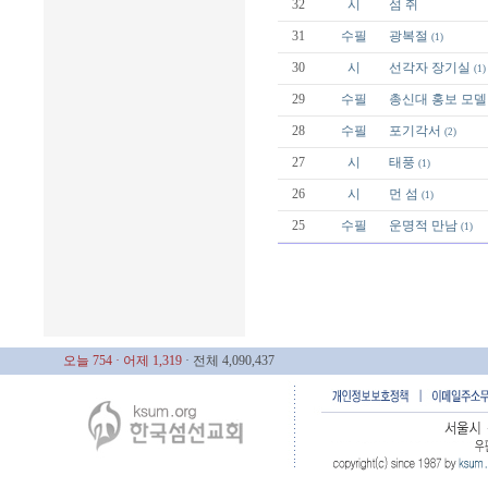
32
시
섬 쥐
31
수필
광복절
(1)
30
시
선각자 장기실
(1)
29
수필
총신대 홍보 모델
28
수필
포기각서
(2)
27
시
태풍
(1)
26
시
먼 섬
(1)
25
수필
운명적 만남
(1)
오늘 754
· 어제 1,319
· 전체 4,090,437