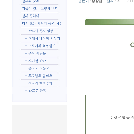
글쓴이
:
정삼섭
날짜
: 2011-12-
수많은 별들 