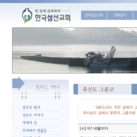
한국섬선교회
항해일지
[시] 어? 내별이다