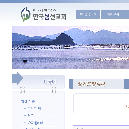
한국섬선교회
항해일지