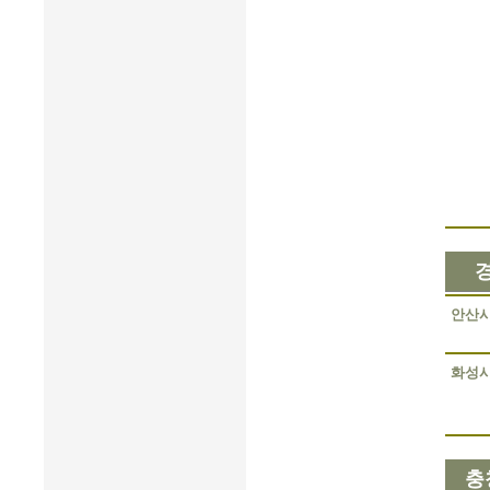
안산
화성
충