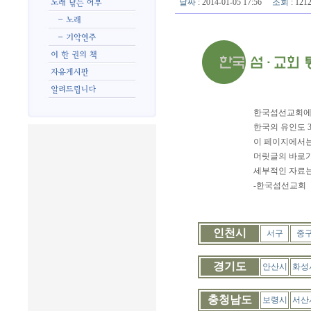
날짜
: 2014-01-05 17:56
조회
: 12
한국섬선교회에서
한국의 유인도 
이 페이지에서는
머릿글의 바로가
세부적인 자료는
-한국섬선교회
인천시
서구
중
경기도
안산시
화성
충청남도
보령시
서산