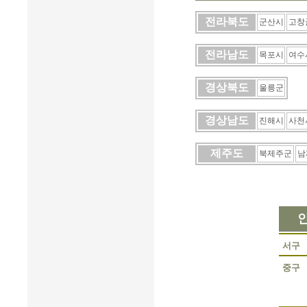
전라북도
군산시
고창
전라남도
목포시
여수
경상북도
울릉군
경상남도
진해시
사천
제주도
북제주군
남
서구
중구