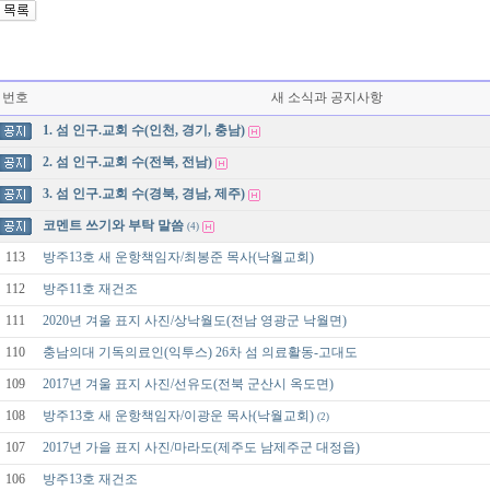
번호
새 소식과 공지사항
1. 섬 인구.교회 수(인천, 경기, 충남)
2. 섬 인구.교회 수(전북, 전남)
3. 섬 인구.교회 수(경북, 경남, 제주)
코멘트 쓰기와 부탁 말씀
(4)
113
방주13호 새 운항책임자/최봉준 목사(낙월교회)
112
방주11호 재건조
111
2020년 겨울 표지 사진/상낙월도(전남 영광군 낙월면)
110
충남의대 기독의료인(익투스) 26차 섬 의료활동-고대도
109
2017년 겨울 표지 사진/선유도(전북 군산시 옥도면)
108
방주13호 새 운항책임자/이광운 목사(낙월교회)
(2)
107
2017년 가을 표지 사진/마라도(제주도 남제주군 대정읍)
106
방주13호 재건조