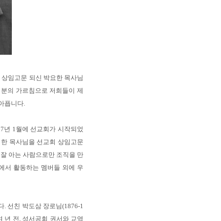
교회 상임고문 되신 박요한 목사님
그 분의 가르침으로 저희들이 제
 아픕니다.
87년 1월에 선교회가 시작되었
은퇴한 목사님을 선교회 상임고문
잘 아는 사람으로만 조직을 만
에서 활동하는 멤버들 외에 우
선친 박도삼 장로님(1876-1
여 년 전, 성서공회 권서와 교역