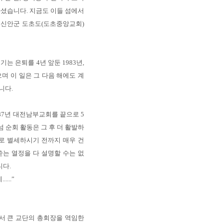
셨습니다. 지금도 이들 섬에서
 신안군 도초도(도초중앙교회)
 은퇴를 4년 앞둔 1983년,
며 이 일은 그 다음 해에도 계
니다.
87년 대전남부교회를 끝으로 5
 순회 활동은 그 후 더 활발하
로 별세하시기 전까지 매우 건
는 열정을 다 설명할 수는 없
니다.
...”
서 큰 교단의 총회장을 역임한