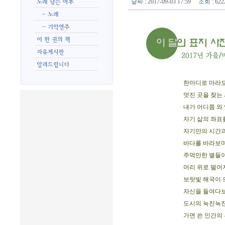
날짜
: 2017-09-03 17:59
조회
: 6
한마디로 마라도
멋진 곳을 찾는 
내가 어디쯤 와
자기 삶의 좌표
자기만의 시간과
바다를 바라보며
주먹만한 별들이
머리 위로 떨어
보랏빛 해국이 
자신을 들여다보
도시의 눅진눅
가면 쓴 인간의