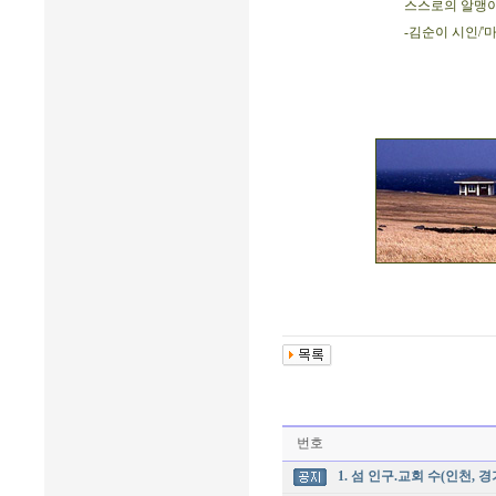
스스로의 알맹이
-김순이 시인/'
번호
1. 섬 인구.교회 수(인천, 경