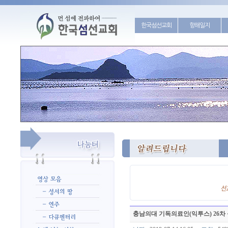
한국섬선교회
항해일지
충남의대 기독의료인(익투스) 26차