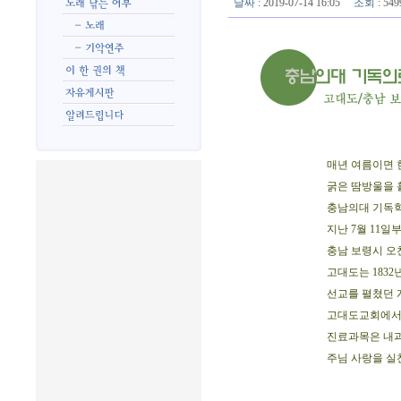
날짜
: 2019-07-14 16:05
조회
: 5
매년 여름이면 
굵은 땀방울을 
충남의대 기독학
지난 7월 11일
충남 보령시 오
고대도는 1832
선교를 펼쳤던 
고대도교회에서 
진료과목은 내과
주님 사랑을 실