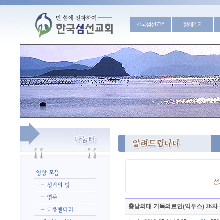
한국섬선교회
항해일지
충남의대 기독의료인(익투스) 26차