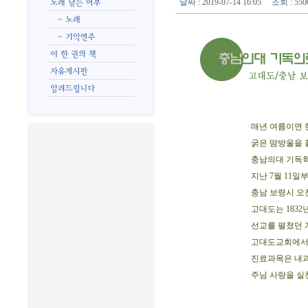
날짜
: 2019-07-14 16:05
조회
: 5
매년 여름이면 
굵은 땀방울을 
충남의대 기독학
지난 7월 11일
충남 보령시 오
고대도는 1832
선교를 펼쳤던 
고대도교회에서 
진료과목은 내과
주님 사랑을 실