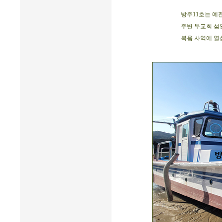
방주11호는 예
주변 무교회 섬
복음 사역에 열