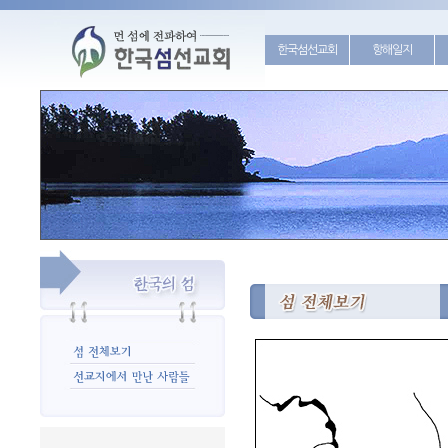
한국섬선교회
항해일지