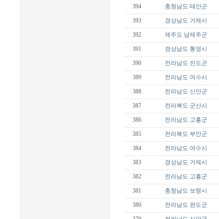
394
충청남도
태안군
393
경상남도
거제시
392
제주도
남제주군
391
경상남도
통영시
390
전라남도
진도군
389
전라남도
여수시
388
전라남도
신안군
387
전라북도
군산시
386
전라남도
고흥군
385
전라북도
부안군
384
전라남도
여수시
383
경상남도
거제시
382
전라남도
고흥군
381
충청남도
보령시
380
전라남도
완도군