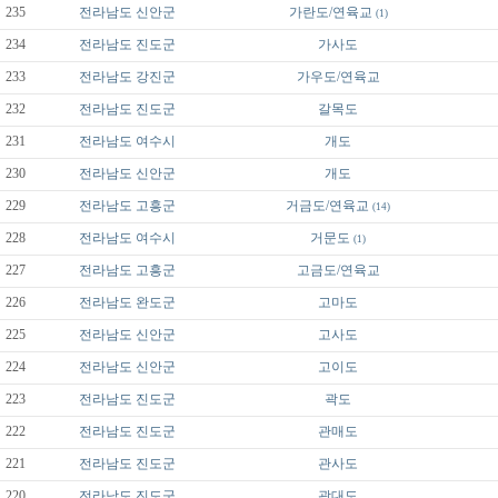
235
전라남도
신안군
가란도/연육교
(1)
234
전라남도
진도군
가사도
233
전라남도
강진군
가우도/연육교
232
전라남도
진도군
갈목도
231
전라남도
여수시
개도
230
전라남도
신안군
개도
229
전라남도
고흥군
거금도/연육교
(14)
228
전라남도
여수시
거문도
(1)
227
전라남도
고흥군
고금도/연육교
226
전라남도
완도군
고마도
225
전라남도
신안군
고사도
224
전라남도
신안군
고이도
223
전라남도
진도군
곽도
222
전라남도
진도군
관매도
221
전라남도
진도군
관사도
220
전라남도
진도군
광대도