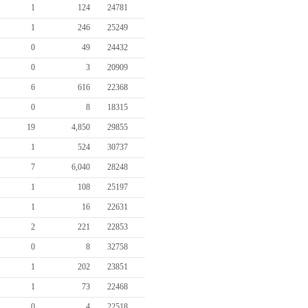
1
124
24781
1
246
25249
0
49
24432
0
3
20909
6
616
22368
0
8
18315
19
4,850
29855
1
524
30737
7
6,040
28248
1
108
25197
1
16
22631
2
221
22853
0
8
32758
1
202
23851
1
73
22468
0
4
22518