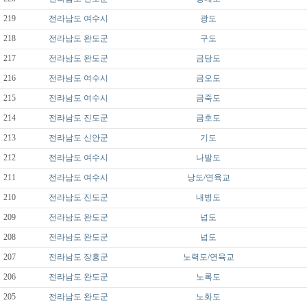
219
전라남도
여수시
광도
218
전라남도
완도군
구도
217
전라남도
완도군
금당도
216
전라남도
여수시
금오도
215
전라남도
여수시
금죽도
214
전라남도
진도군
금호도
213
전라남도
신안군
기도
212
전라남도
여수시
나발도
211
전라남도
여수시
낭도/연육교
210
전라남도
진도군
내병도
209
전라남도
완도군
넙도
208
전라남도
완도군
넙도
207
전라남도
장흥군
노력도/연육교
206
전라남도
완도군
노록도
205
전라남도
완도군
노화도