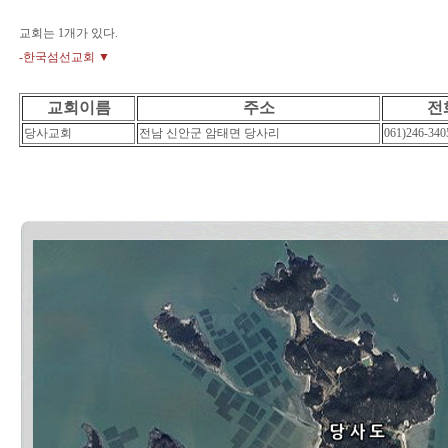
교회는 1개가 있다.
-한국섬선교회 ▼
교회이름
주소
전
당사교회
전남 신안군 암태면 당사리
061)246-340