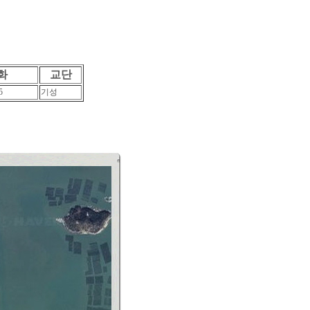
화
교단
5
기성