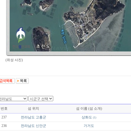
(위성 사진)
번호
섬 위치
섬 이름 (섬 소개)
237
전라남도
고흥군
상화도
(1)
236
전라남도
신안군
가거도