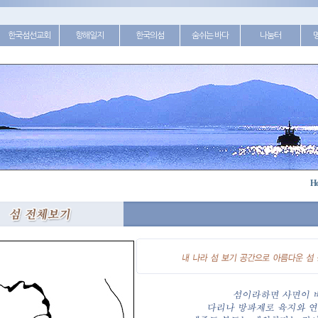
한국섬선교회
항해일지
한국의섬
숨쉬는 바다
나눔터
H