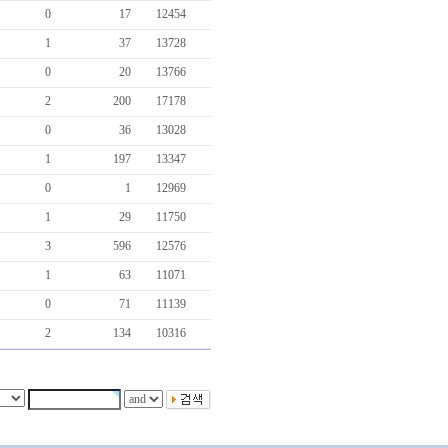
0
17
12454
1
37
13728
0
20
13766
2
200
17178
0
36
13028
1
197
13347
0
1
12969
1
29
11750
3
596
12576
1
63
11071
0
71
11139
2
134
10316