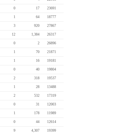
0
17
23691
1
64
18777
3
920
27867
12
1,384
26317
0
2
26896
1
70
21871
1
16
19181
0
40
19804
2
318
19537
1
28
13488
2
532
17319
0
31
12003
1
178
11989
0
44
12614
9
4,307
19399