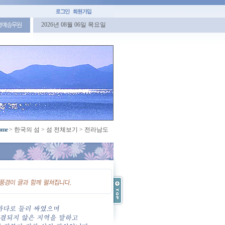
2026년 08월 06일 목요일
명예승무원
ome
>
한국의 섬
>
섬 전체보기
>
전라남도