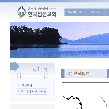
한국섬선교회
항해일지