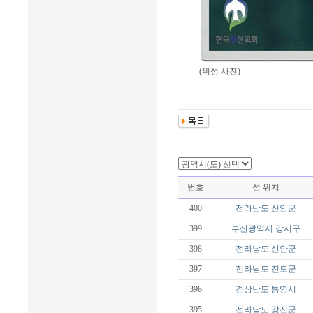
(위성 사진)
번호
섬 위치
400
전라남도
신안군
399
부산광역시
강서구
398
전라남도
신안군
397
전라남도
진도군
396
경상남도
통영시
395
전라남도
강진군