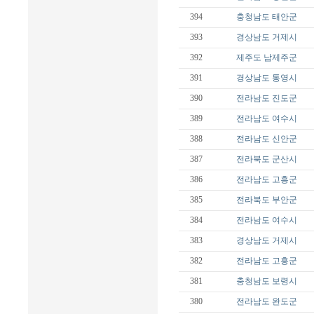
394
충청남도
태안군
393
경상남도
거제시
392
제주도
남제주군
391
경상남도
통영시
390
전라남도
진도군
389
전라남도
여수시
388
전라남도
신안군
387
전라북도
군산시
386
전라남도
고흥군
385
전라북도
부안군
384
전라남도
여수시
383
경상남도
거제시
382
전라남도
고흥군
381
충청남도
보령시
380
전라남도
완도군