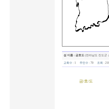
섬 이름 : 금호도
(전라남도 진도군 
교회수
: 1
주민수
: 70
조회
: 2
금/호/도