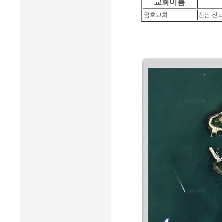
교회이름
금호교회
전남 진