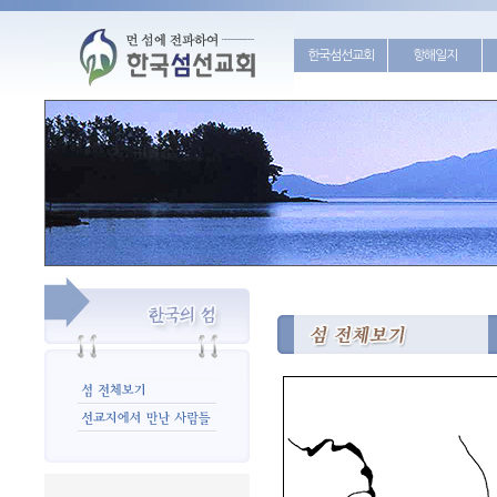
한국섬선교회
항해일지