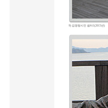
9) 김영랑시인 쉼터1(2015년)