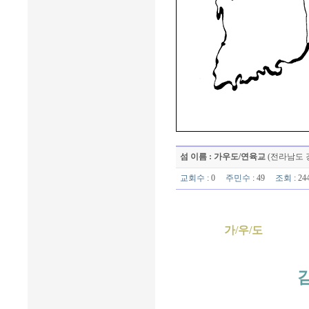
섬 이름 : 가우도/연육교
(전라남도 
교회수
: 0
주민수
: 49
조회
: 2
가/우/도