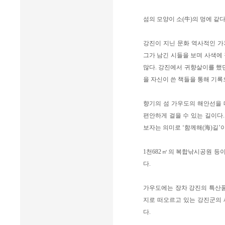
섬의 모양이 소(牛)의 멍에 같
강진이 지닌 문화 역사적인 가
그가 남긴 시들을 보며 사색에
많다. 강진에서 귀향살이를 했던
을 자신이 쓴 책들을 통해 기록
향기의 섬 가우도의 해안선을 
편안하게 걸을 수 있는 길이다
보자는 의미로 ‘함께해(海)길’
1천682㎡의 복합낚시공원 등이
다.
가우도에는 장차 강진의 특산품
지로 떠오르고 있는 강진군의 
다.