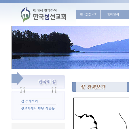
한국섬선교회
항해일지