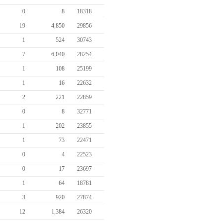
0
8
18318
19
4,850
29856
1
524
30743
7
6,040
28254
1
108
25199
1
16
22632
2
221
22859
0
8
32771
1
202
23855
1
73
22471
0
4
22523
0
17
23697
1
64
18781
3
920
27874
12
1,384
26320