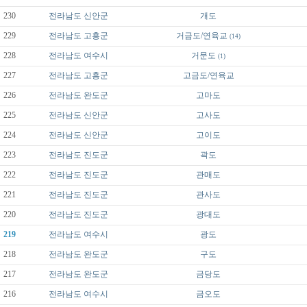
230
전라남도
신안군
개도
229
전라남도
고흥군
거금도/연육교
(14)
228
전라남도
여수시
거문도
(1)
227
전라남도
고흥군
고금도/연육교
226
전라남도
완도군
고마도
225
전라남도
신안군
고사도
224
전라남도
신안군
고이도
223
전라남도
진도군
곽도
222
전라남도
진도군
관매도
221
전라남도
진도군
관사도
220
전라남도
진도군
광대도
219
전라남도
여수시
광도
218
전라남도
완도군
구도
217
전라남도
완도군
금당도
216
전라남도
여수시
금오도