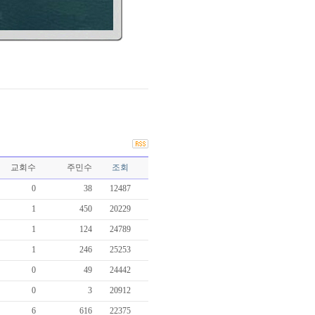
교회수
주민수
조회
0
38
12487
1
450
20229
1
124
24789
1
246
25253
0
49
24442
0
3
20912
6
616
22375