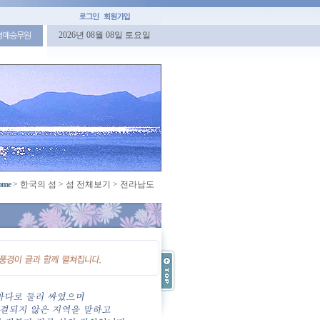
2026년 08월 08일 토요일
명예승무원
ome
>
한국의 섬
>
섬 전체보기
>
전라남도