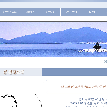
한국섬선교회
항해일지
한국의섬
숨쉬는 바다
나눔터
H