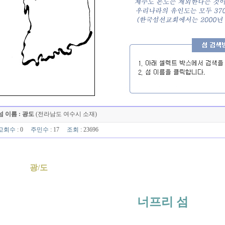
섬 이름 : 광도
(전라남도 여수시 소재)
교회수
: 0
주민수
: 17
조회
: 23696
광/도
너프리 섬