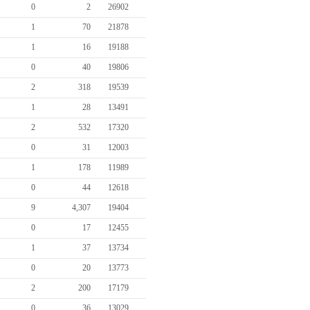
0
2
26902
1
70
21878
1
16
19188
0
40
19806
2
318
19539
1
28
13491
2
532
17320
0
31
12003
1
178
11989
0
44
12618
9
4,307
19404
0
17
12455
1
37
13734
0
20
13773
2
200
17179
0
36
13029