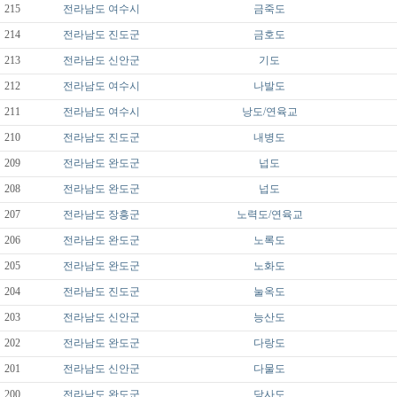
215
전라남도
여수시
금죽도
214
전라남도
진도군
금호도
213
전라남도
신안군
기도
212
전라남도
여수시
나발도
211
전라남도
여수시
낭도/연육교
210
전라남도
진도군
내병도
209
전라남도
완도군
넙도
208
전라남도
완도군
넙도
207
전라남도
장흥군
노력도/연육교
206
전라남도
완도군
노록도
205
전라남도
완도군
노화도
204
전라남도
진도군
눌옥도
203
전라남도
신안군
능산도
202
전라남도
완도군
다랑도
201
전라남도
신안군
다물도
200
전라남도
완도군
당사도