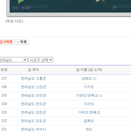
(위성 사진)
번호
섬 위치
섬 이름 (섬 소개)
237
전라남도
고흥군
상화도
(1)
236
전라남도
신안군
가거도
235
전라남도
신안군
가란도/연육교
(1)
234
전라남도
진도군
가사도
233
전라남도
강진군
가우도/연육교
232
전라남도
진도군
갈목도
231
전라남도
여수시
개도