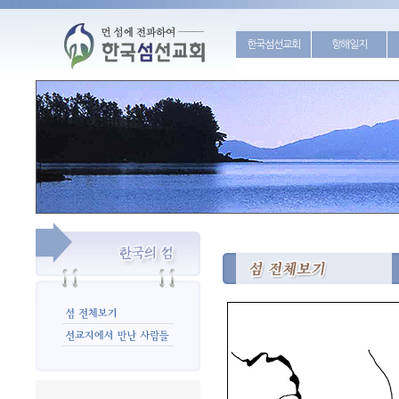
한국섬선교회
항해일지