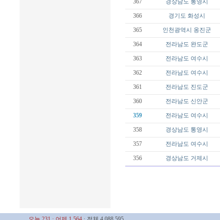
367
경상남도
통영시
366
경기도
화성시
365
인천광역시
옹진군
364
전라남도
완도군
363
전라남도
여수시
362
전라남도
여수시
361
전라남도
진도군
360
전라남도
신안군
359
전라남도
여수시
358
경상남도
통영시
357
전라남도
여수시
356
경상남도
거제시
오늘 231
· 어제 1,564
· 전체 4,088,595