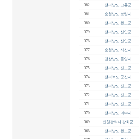
382
전라남도
고흥군
381
충청남도
보령시
380
전라남도
완도군
379
전라남도
신안군
378
전라남도
신안군
377
충청남도
서산시
376
경상남도
통영시
375
전라남도
진도군
374
전라북도
군산시
373
전라남도
진도군
372
전라남도
진도군
371
전라남도
진도군
370
전라남도
여수시
369
인천광역시
강화군
368
전라남도
완도군