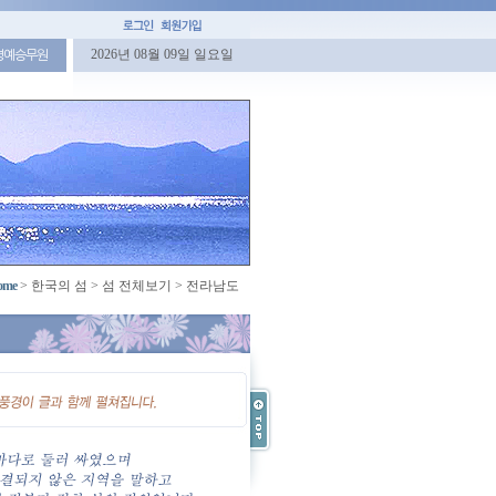
2026년 08월 09일 일요일
명예승무원
ome
>
한국의 섬
>
섬 전체보기
>
전라남도