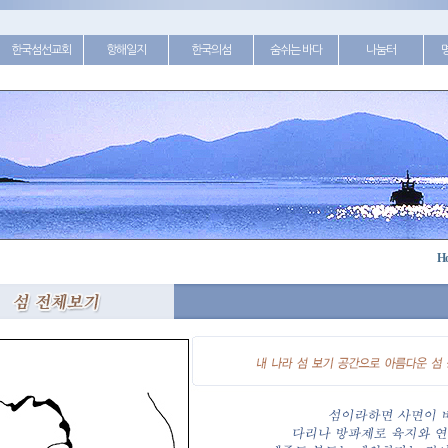
한국섬선교회
항해일지
한국의섬
숨쉬는 바다
나눔터
H