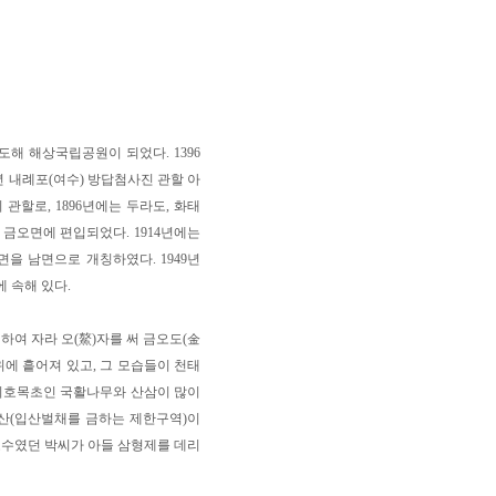
도해 해상국립공원이 되었다. 1396
년 내례포(여수) 방답첨사진 관할 아
 관할로, 1896년에는 두라도, 화태
군 금오면에 편입되었다. 1914년에는
면을 남면으로 개칭하였다. 1949년
 속해 있다.
하여 자라 오(鰲)자를 써 금오도(金
위에 흩어져 있고, 그 모습들이 천태
 기호목초인 국활나무와 산삼이 많이
봉산(입산벌채를 금하는 제한구역)이
포수였던 박씨가 아들 삼형제를 데리