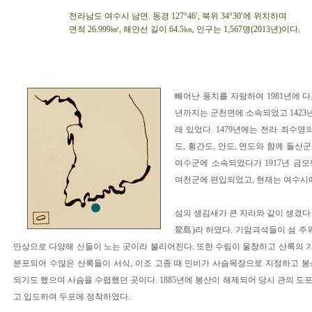
전라남도 여수시 남면. 동경 127°46′, 북위 34°30′에 위치하며
면적 26.999㎢, 해안선 길이 64.5㎞, 인구는 1,567명(2013년)이다.
빼어난 풍치를 자랑하여 1981년에 다
년까지는 군천면에 소속되었고 1423
래 있었다. 1479년에는 전라 죄수영의
도, 횡간도, 안도, 연도와 함께 돌산
여수군에 소속되었다가 1917년 금오
여천군에 편입되었고, 현재는 여수시에
섬의 생김새가 큰 자라와 같이 생겼다 
鰲島)라 하였다. 기암괴석들이 섬 주
만상으로 다양해 신들이 노는 곳이라 불리어진다. 또한 수림이 울창하고 산록의
분포되어 수많은 산록들이 서식, 이조 고종 때 민비가 사슴목장으로 지정하고 
되기도 했으며 사슴을 수렵했던 곳이다. 1885년에 봉산이 해제되어 당시 관의 도
고 입도하여 두포에 정착하였다.