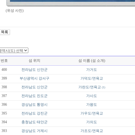
(위성 사진)
번호
섬 위치
섬 이름 (섬 소개)
400
전라남도
신안군
가거도
399
부산광역시
강서구
가덕도/연육교
398
전라남도
신안군
가란도/연육교
(1)
397
전라남도
진도군
가사도
396
경상남도
통영시
가왕도
395
전라남도
강진군
가우도/연육교
394
충청남도
태안군
가의도
393
경상남도
거제시
가조도/연육교