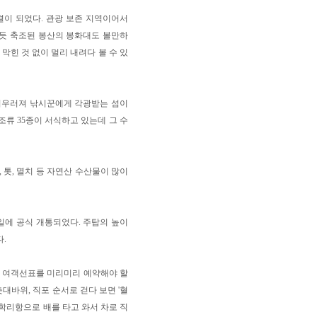
결이 되었다. 관광 보존 지역이어서
키듯 축조된 봉산의 봉화대도 볼만하
막힌 것 없이 멀리 내려다 볼 수 있
어우러져 낚시꾼에게 각광받는 섬이
조류 35종이 서식하고 있는데 그 수
 톳, 멸치 등 자연산 수산물이 많이
18일에 공식 개통되었다. 주탑의 높이
다.
는 여객선표를 미리미리 예약해야 할
촛대바위, 직포 순서로 걷다 보면 '혈
우학리항으로 배를 타고 와서 차로 직