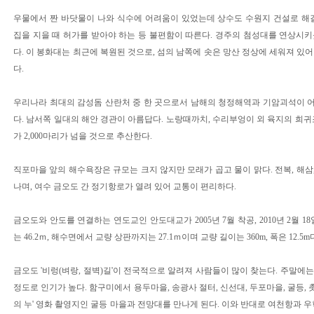
우물에서 짠 바닷물이 나와 식수에 어려움이 있었는데 상수도 수원지 건설로 해
집을 지을 때 허가를 받아야 하는 등 불편함이 따른다. 경주의 첨성대를 연상시
다. 이 봉화대는 최근에 복원된 것으로, 섬의 남쪽에 솟은 망산 정상에 세워져 있어 
다.
우리나라 최대의 감성돔 산란처 중 한 곳으로서 남해의 청정해역과 기암괴석이 
다. 남서쪽 일대의 해안 경관이 아름답다. 노랑때까치, 수리부엉이 외 육지의 희귀
가 2,000마리가 넘을 것으로 추산한다.
직포마을 앞의 해수욕장은 규모는 크지 않지만 모래가 곱고 물이 맑다. 전복, 해삼,
나며, 여수 금오도 간 정기항로가 열려 있어 교통이 편리하다.
금오도와 안도를 연결하는 연도교인 안도대교가 2005년 7월 착공, 2010년 2월 
는 46.2ｍ, 해수면에서 교량 상판까지는 27.1ｍ이며 교량 길이는 360m, 폭은 12.5m
금오도 '비렁(벼랑, 절벽)길'이 전국적으로 알려져 사람들이 많이 찾는다. 주말에
정도로 인기가 높다. 함구미에서 용두마을, 송광사 절터, 신선대, 두포마을, 굴등, 
의 누' 영화 촬영지인 굴등 마을과 전망대를 만나게 된다. 이와 반대로 여천항과 