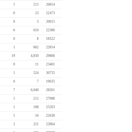
1
215
26814
0
23
22473
0
3
20915
6
616
22380
0
8
18322
1
662
22814
19
4,850
29860
0
11
23401
1
524
30755
0
7
19635
7
6,040
28261
1
212
27088
1
108
25203
1
16
22638
2
221
22864