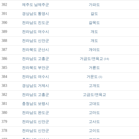
392
제주도
남제주군
가파도
391
경상남도
통영시
갈도
390
전라남도
진도군
갈목도
389
전라남도
여수시
개도
388
전라남도
신안군
개도
387
전라북도
군산시
개야도
386
전라남도
고흥군
거금도/연육교
(14)
385
전라북도
부안군
거륜도
384
전라남도
여수시
거문도
(1)
383
경상남도
거제시
고개도
382
전라남도
고흥군
고금도/연육교
381
충청남도
보령시
고대도
380
전라남도
완도군
고마도
379
전라남도
신안군
고사도
378
전라남도
신안군
고이도