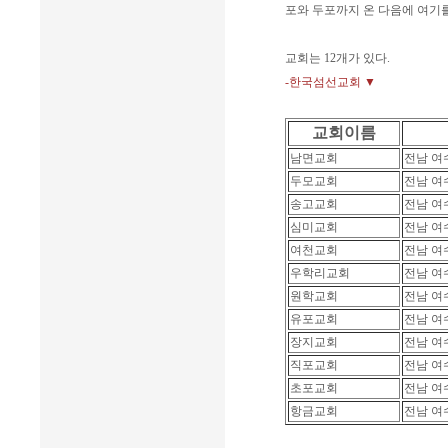
포와 두포까지 온 다음에 여기를
교회는 12개가 있다.
-한국섬선교회 ▼
교회이름
남면교회
전남 여
두모교회
전남 여
송고교회
전남 여
심미교회
전남 여
여천교회
전남 여
우학리교회
전남 여
원학교회
전남 여
유포교회
전남 여
장지교회
전남 여
직포교회
전남 여
초포교회
전남 여
항금교회
전남 여