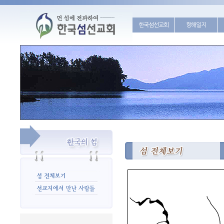
한국섬선교회
항해일지