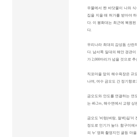
우물에서 짠 바닷물이 나와 식
집을 지을 때 허가를 받아야 
다. 이 봉화대는 최근에 복원된
다.
우리나라 최대의 감성돔 산란처
다. 남서쪽 일대의 해안 경관이
가 2,000마리가 넘을 것으로 
직포마을 앞의 해수욕장은 규모는
나며, 여수 금오도 간 정기항로
금오도와 안도를 연결하는 연도교인
는 46.2ｍ, 해수면에서 교량 상판
금오도 '비렁(벼랑, 절벽)길'
정도로 인기가 높다. 함구미에서 
의 누' 영화 촬영지인 굴등 마