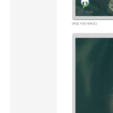
(위성 사진-대늑도)