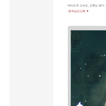
대늑도와 소늑도, 교회는 없다.
-한국섬선교회 ▼