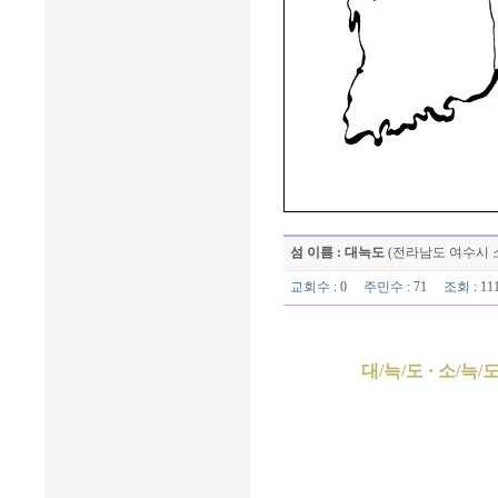
섬 이름 : 대늑도
(전라남도 여수시 
교회수
: 0
주민수
: 71
조회
: 1
대/늑/도 · 소/늑/