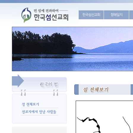
한국섬선교회
항해일지