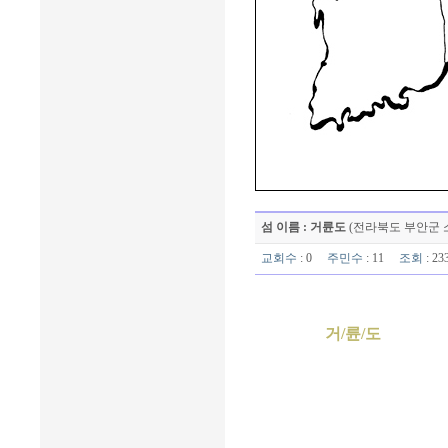
섬 이름 : 거륜도
(전라북도 부안군 
교회수
: 0
주민수
: 11
조회
: 2
거/륜/도