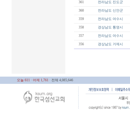
361
전라남도
진도군
360
전라남도
신안군
359
전라남도
여수시
358
경상남도
통영시
357
전라남도
여수시
356
경상남도
거제시
오늘 611
· 어제 1,761
· 전체 4,085,646