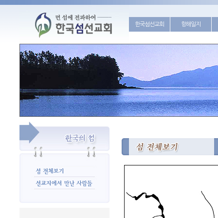
한국섬선교회
항해일지