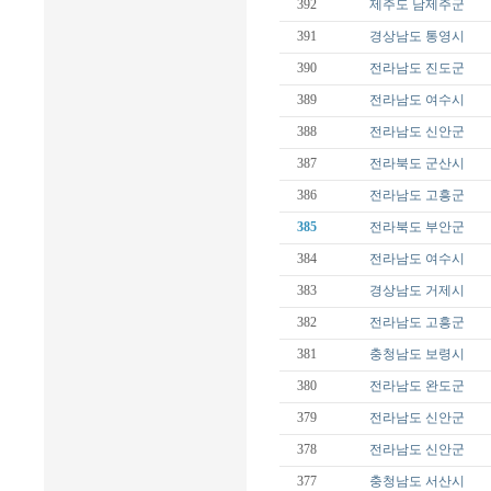
392
제주도
남제주군
391
경상남도
통영시
390
전라남도
진도군
389
전라남도
여수시
388
전라남도
신안군
387
전라북도
군산시
386
전라남도
고흥군
385
전라북도
부안군
384
전라남도
여수시
383
경상남도
거제시
382
전라남도
고흥군
381
충청남도
보령시
380
전라남도
완도군
379
전라남도
신안군
378
전라남도
신안군
377
충청남도
서산시