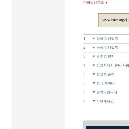
-한국섬선교회 ▼
www.ksum.org에
1
▼ 영상 항해일지
2
▼ 묵상 항해일지
3
▼ 방주호 편지
4
▼ 선교지에서 만난 사
5
▼ 섬교회 순례
6
▼ 섬과 통하다
7
▼ 알려드립니다
8
▼ 자유게시판