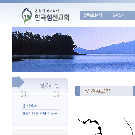
한국섬선교회
항해일지