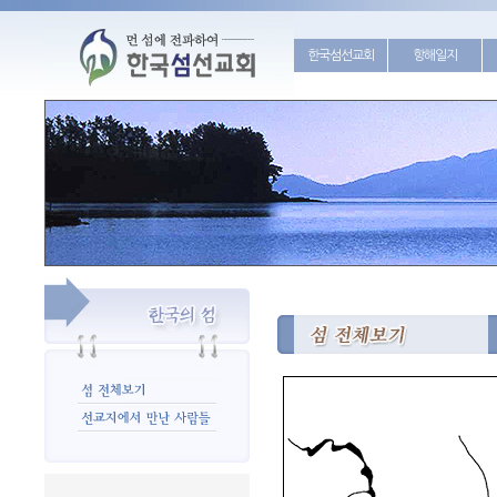
한국섬선교회
항해일지