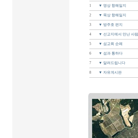
1
▼ 영상 항해일지
2
▼ 묵상 항해일지
3
▼ 방주호 편지
4
▼ 선교지에서 만난 사
5
▼ 섬교회 순례
6
▼ 섬과 통하다
7
▼ 알려드립니다
8
▼ 자유게시판