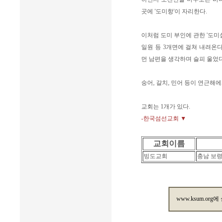
곳에 '도미항'이 자리한다.
이처럼 도미 부인에 관한 '도미
일원 등 3개면에 걸쳐 내려온
먼 남편을 생각하며 슬피 울었다
숭어, 갈치, 민어 등이 연근해에
교회는 1개가 있다.
-한국섬선교회 ▼
교회이름
빙도교회
충남 보령
www.ksum.org에