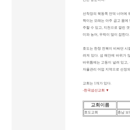
선착장의 북동쪽 언덕 너머에 
짝이는 모래는 아주 곱고 몸에 
주할 수 있고, 지천으로 깔린 
미와 농어, 우럭이 많이 잡힌다
호도는 한창 전복이 비싸던 시
려져 있다. 섬 해안에 바위가 
바위틈에는 고동이 널려 있고, 
자율관리 어업 지역으로 선정되
교회는 1개가 있다.
-한국섬선교회 ▼
교회이름
호도교회
충남 보