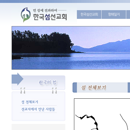
한국섬선교회
항해일지