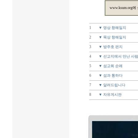
www.ksum.org에
1
▼ 영상 항해일지
2
▼ 묵상 항해일지
3
▼ 방주호 편지
4
▼ 선교지에서 만난 사
5
▼ 섬교회 순례
6
▼ 섬과 통하다
7
▼ 알려드립니다
8
▼ 자유게시판