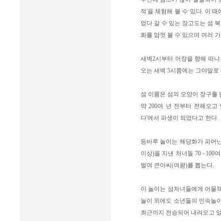
적'을 체험해 볼 수 있다. 이 
었다 갈 수 있는 장고도는 섬 
화를 맘껏 볼 수 있으며 여러 
새벽2시부터 어장을 향해 떠나
오는 새벽 5시쯤에는 그야말로
섬 이름은 섬의 모양이 장구를
약 200여 년 전부터 전해오고 
다'에서 파생이 되었다고 한다.
등바루 놀이는 해당화가 피어난
이상)을 지낸 처녀들 70∼10
벌여 큰아씨(여왕)를 뽑는다.
이 놀이는 섬처녀들에게 어물채
놀이 외에도 소년들의 민속놀이인
최근까지 전승되어 내려오고 있다