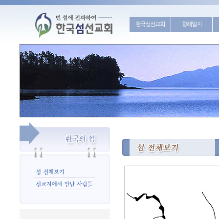
한국섬선교회
항해일지