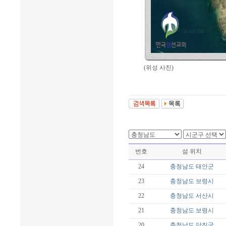
(위성 사진)
번호
섬 위치
24
충청남도
태안군
23
충청남도
보령시
22
충청남도
서산시
21
충청남도
보령시
20
충청남도
당진군