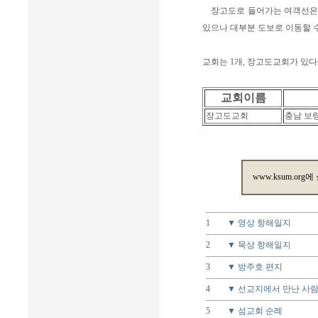
장고도로 들어가는 여객선은 대
있으나 대부분 도보로 이동할 수
교회는 1개, 장고도교회가 있다
교회이름
장고도교회
충남 보
www.ksum.org에
1
▼ 영상 항해일지
2
▼ 묵상 항해일지
3
▼ 방주호 편지
4
▼ 선교지에서 만난 사
5
▼ 섬교회 순례