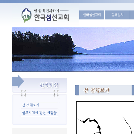
한국섬선교회
항해일지