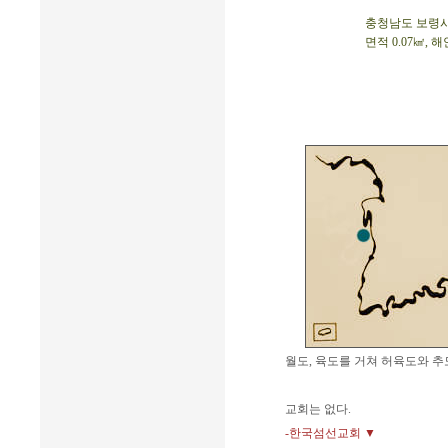
충청남도 보령시 오
면적 0.07㎢, 해
월도, 육도를 거쳐 허육도와 추
교회는 없다.
-한국섬선교회 ▼