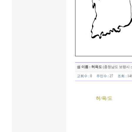
섬 이름 : 허육도
(충청남도 보령시 
교회수
: 0
주민수
: 27
조회
: 1
허/육/도