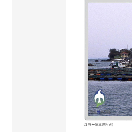
2) 허육도2(2007년)