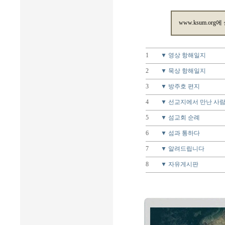
www.ksum.org에
1
▼ 영상 항해일지
2
▼ 묵상 항해일지
3
▼ 방주호 편지
4
▼ 선교지에서 만난 사
5
▼ 섬교회 순례
6
▼ 섬과 통하다
7
▼ 알려드립니다
8
▼ 자유게시판