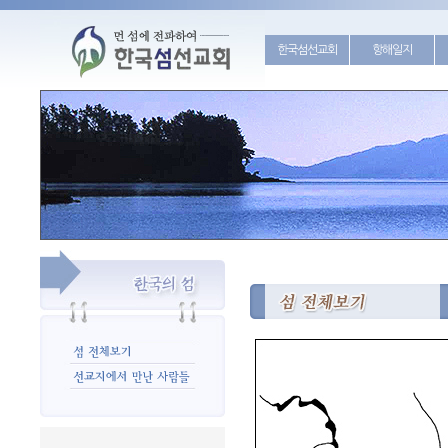
한국섬선교회
항해일지