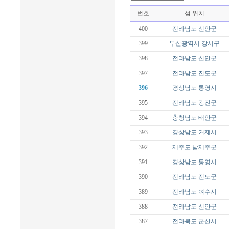
번호
섬 위치
400
전라남도
신안군
399
부산광역시
강서구
398
전라남도
신안군
397
전라남도
진도군
396
경상남도
통영시
395
전라남도
강진군
394
충청남도
태안군
393
경상남도
거제시
392
제주도
남제주군
391
경상남도
통영시
390
전라남도
진도군
389
전라남도
여수시
388
전라남도
신안군
387
전라북도
군산시