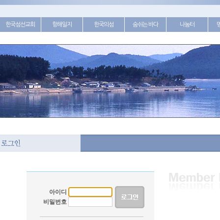
한국섬선교회
항해일지
한국의섬
숨쉬는 바다
나눔터
아이디
비밀번호