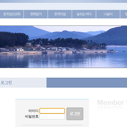
한국섬선교회
항해일지
한국의섬
숨쉬는 바다
나눔터
아이디
비밀번호