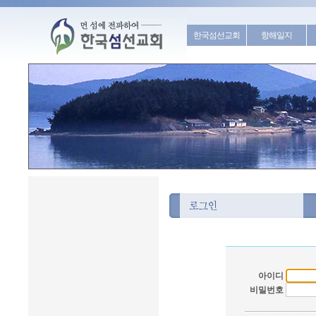
한국섬선교회
항해일지
아이디
비밀번호