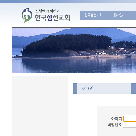
한국섬선교회
항해일지
아이디
비밀번호