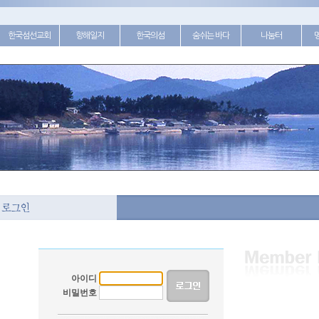
한국섬선교회
항해일지
한국의섬
숨쉬는 바다
나눔터
아이디
비밀번호