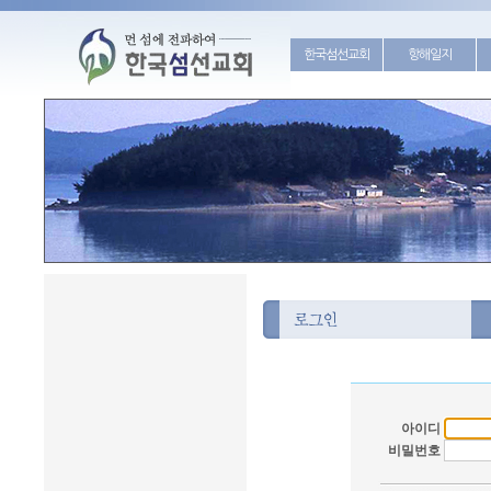
한국섬선교회
항해일지
아이디
비밀번호