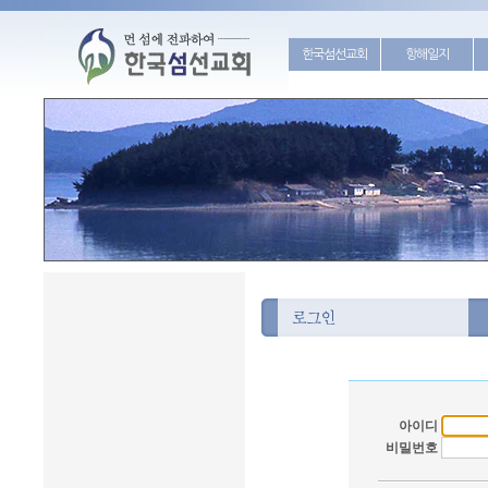
한국섬선교회
항해일지
아이디
비밀번호