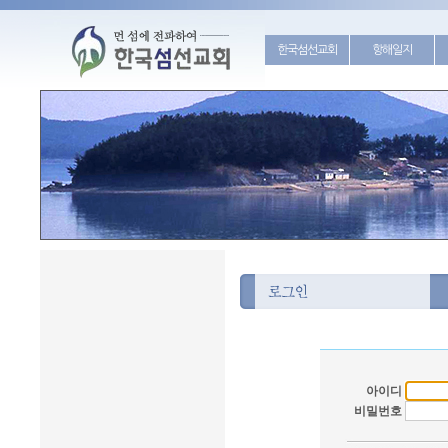
한국섬선교회
항해일지
아이디
비밀번호