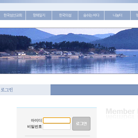
한국섬선교회
항해일지
한국의섬
숨쉬는 바다
나눔터
아이디
비밀번호