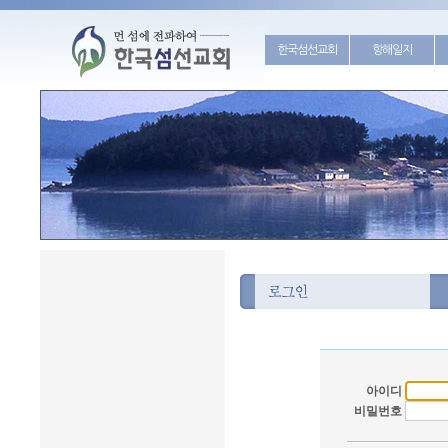
한국섬선교회
항해일지
아이디
비밀번호