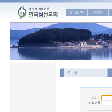
한국섬선교회
항해일지
아이디
비밀번호