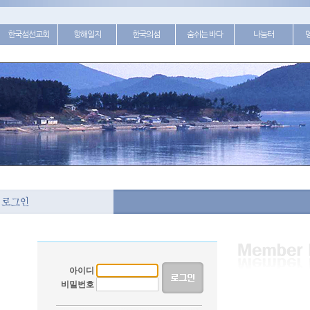
한국섬선교회
항해일지
한국의섬
숨쉬는 바다
나눔터
아이디
비밀번호