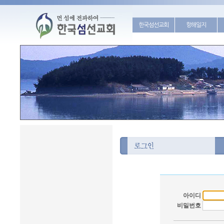
한국섬선교회
항해일지
아이디
비밀번호