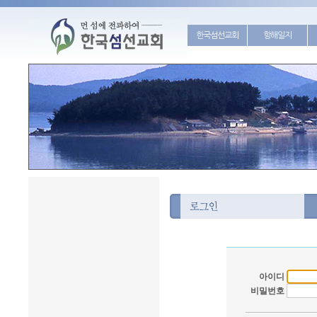
한국섬선교회
항해일지
아이디
비밀번호