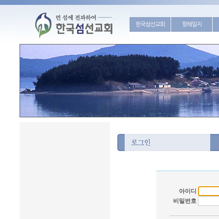
한국섬선교회
항해일지
아이디
비밀번호