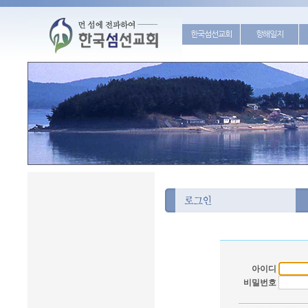
한국섬선교회
항해일지
아이디
비밀번호